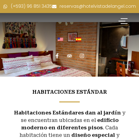
(+593) 96 851 3435
reservas@hotelvistadelangel.com
HABITACIONES ESTÁNDAR
Habitaciones Estándar
es
dan al jardín
y
se encuentran ubicadas en el
edificio
moderno en diferentes pisos
. Cada
habitación tiene un
diseño especial
y