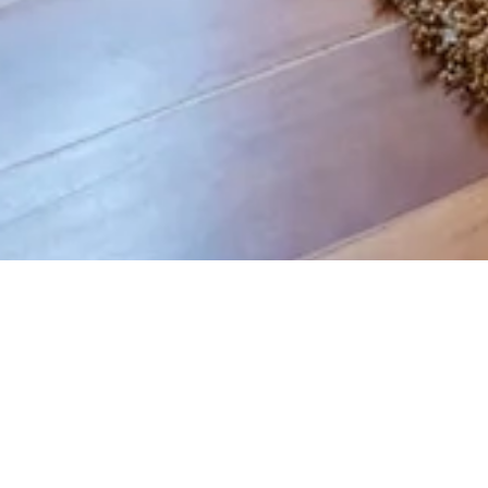
Habitaciones Suites
están caracterizadas
cama
“king size”
(2x2m), una
chimenea
, un
c
fuerte
y un
baño privado
, 