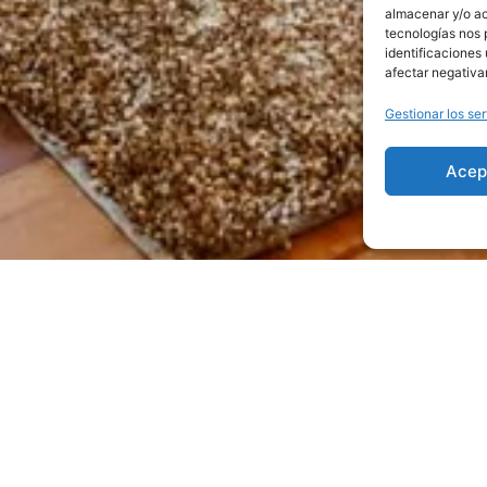
almacenar y/o ac
tecnologías nos 
identificaciones 
afectar negativa
Gestionar los ser
Acep
SUITES
 por su
vista a las joyas del centro histórico
y excel
alefactor
, un
servicio de minibar
, una
TV
con plata
así como acceso a muchos otros servicios que se ofrecen