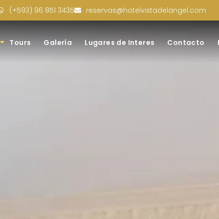
(+593) 96 851 3435
reservas@hotelvistadelangel.com
Tours
Galería
Lugares de Interes
Contacto